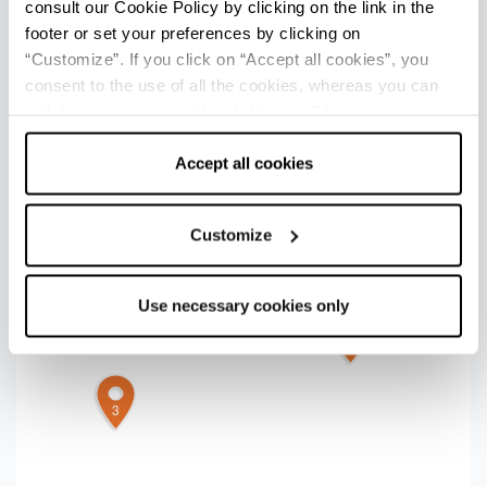
avventura
CerviAvventura:
i
suoi percorsi aerei
consult our Cookie Policy by clicking on the link in the
offrono la possibilità di provare il brivido di restare
footer or set your preferences by clicking on
sospesi fra terra e cielo, volando fra i pini, in totale
“Customize”. If you click on “Accept all cookies”, you
sicurezza.
consent to the use of all the cookies, whereas you can
withdraw your consent by clicking on “Use necessary
cookies only” and only the technical cookies for the
+
correct functioning of the website will be used.
Accept all cookies
−
Customize
Use necessary cookies only
1
2
3