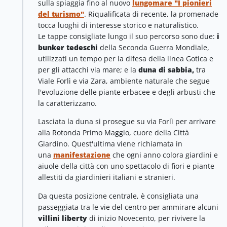
sulla spiaggia fino al nuovo
lungomare "I pionieri
del turismo"
. Riqualificata di recente, la promenade
tocca luoghi di interesse storico e naturalistico.
Le tappe consigliate lungo il suo percorso sono due:
i
bunker tedeschi
della Seconda Guerra Mondiale,
utilizzati un tempo per la difesa della linea Gotica e
per gli attacchi via mare; e la
duna di sabbia,
tra
Viale Forlì e via Zara, ambiente naturale che segue
l'evoluzione delle piante erbacee e degli arbusti che
la caratterizzano.
Lasciata la duna si prosegue su via Forlì per arrivare
alla Rotonda Primo Maggio, cuore della Città
Giardino. Quest'ultima viene richiamata in
una
manifestazione
che ogni anno colora giardini e
aiuole della città con uno spettacolo di fiori e piante
allestiti da giardinieri italiani e stranieri.
Da questa posizione centrale, è consigliata una
passeggiata tra le vie del centro per ammirare alcuni
villini liberty
di inizio Novecento, per rivivere la