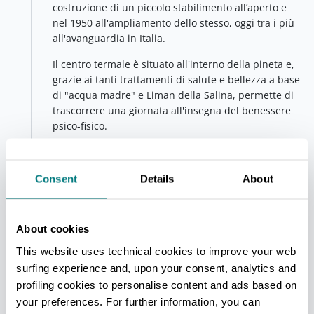
costruzione di un piccolo stabilimento all’aperto e
nel 1950 all'ampliamento dello stesso, oggi tra i più
all'avanguardia in Italia.
Il centro termale è situato all'interno della pineta e,
grazie ai tanti trattamenti di salute e bellezza a base
di "acqua madre" e Liman della Salina, permette di
trascorrere una giornata all'insegna del benessere
psico-fisico.
Dopo una mattinata dedicata a se stessi, il relax
continua tra i pini centenari del
Parco Naturale
,
Consent
Details
About
un'oasi verde di 27 ettari. Qui si può passeggiare
lungo i percorsi botanici, fare un picnic e visitare le
diverse specie di animali. Nel 2014 è nata infatti
“
Nella vecchia fattoria
", una zona recintata per
About cookies
entrare in diretto contatto con pecore, capre, asini,
This website uses technical cookies to improve your web
pony, e volatili.
surfing experience and, upon your consent, analytics and
Sempre all’interno del parco, per i piccoli e grandi
profiling cookies to personalise content and ads based on
appassionati di sport all’aperto è consigliato il parco
your preferences. For further information, you can