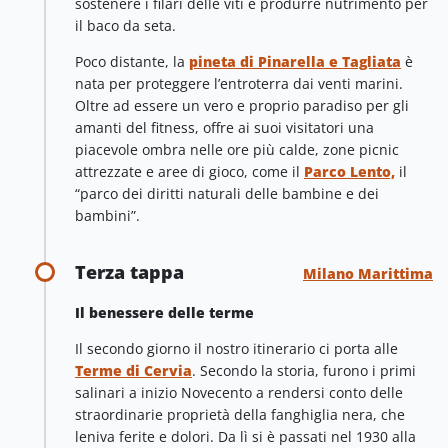
sostenere i filari delle viti e produrre nutrimento per
il baco da seta.
Poco distante, la
pineta di Pinarella e Tagliata
è
nata per proteggere l’entroterra dai venti marini.
Oltre ad essere un vero e proprio paradiso per gli
amanti del fitness, offre ai suoi visitatori una
piacevole ombra nelle ore più calde, zone picnic
attrezzate e aree di gioco, come il
Parco Lento,
il
“parco dei diritti naturali delle bambine e dei
bambini”.
Terza tappa
Milano Marittima
Il benessere delle terme
Il secondo giorno il nostro itinerario ci porta alle
Terme di Cervia
. Secondo la storia, furono i primi
salinari a inizio Novecento a rendersi conto delle
straordinarie proprietà della fanghiglia nera, che
leniva ferite e dolori. Da lì si è passati nel 1930 alla