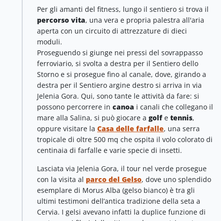
Per gli amanti del fitness, lungo il sentiero si trova il
percorso vita
, una vera e propria palestra all'aria
aperta con un circuito di attrezzature di dieci
moduli.
Proseguendo si giunge nei pressi del sovrappasso
ferroviario, si svolta a destra per il Sentiero dello
Storno e si prosegue fino al canale, dove, girando a
destra per il Sentiero argine destro si arriva in via
Jelenia Gora. Qui, sono tante le attività da fare: si
possono percorrere in
canoa
i canali che collegano il
mare alla Salina, si può giocare a
golf
e
tennis
,
oppure visitare la
Casa delle farfalle
,
una serra
tropicale di oltre 500 mq che ospita il volo colorato di
centinaia di farfalle e varie specie di insetti.
Lasciata via Jelenia Gora, il tour nel verde prosegue
con la visita al
parco del Gelso
, dove uno splendido
esemplare di Morus Alba (gelso bianco) è tra gli
ultimi testimoni dell’antica tradizione della seta a
Cervia. I gelsi avevano infatti la duplice funzione di