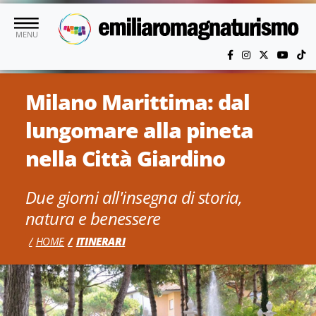
Vai al contenuto principale
MENU
Milano Marittima: dal
lungomare alla pineta
nella Città Giardino
Due giorni all'insegna di storia,
natura e benessere
HOME
ITINERARI