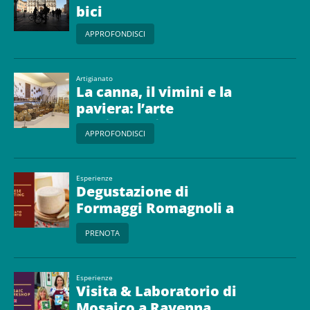
bici
APPROFONDISCI
Artigianato
La canna, il vimini e la
paviera: l’arte
dell’intreccio
APPROFONDISCI
Esperienze
Degustazione di
Formaggi Romagnoli a
Ravenna
PRENOTA
Esperienze
Visita & Laboratorio di
Mosaico a Ravenna