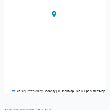
Leaflet
|
Powered by
Geoapify
|
© OpenMapTiles
© OpenStreetMap
Ultimo aggiornamento 12/03/2026