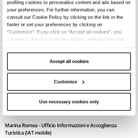
profiling cookies to personalise content and ads based on
Info
your preferences. For further information, you can
consult our Cookie Policy by clicking on the link in the
Apertura: Da giugno a settembre
footer or set your preferences by clicking on
“Customize”. If you click on “Accept all cookies”, you
Lido di Savio - Ufficio Informazioni e Accoglienza Turistica
consent to the use of all the cookies, whereas you can
(IAT mobile)
withdraw your consent by clicking on “Use necessary
Info
cookies only” and only the technical cookies for the
correct functioning of the website will be used.
Accept all cookies
Apertura: Da giugno a settembre
Marina di Ravenna - Ufficio Informazioni e Accoglienza
Customize
Turistica (IAT mobile)
Info
Use necessary cookies only
Apertura: Da giugno a settembre
Marina Romea - Ufficio Informazioni e Accoglienza
Turistica (IAT mobile)