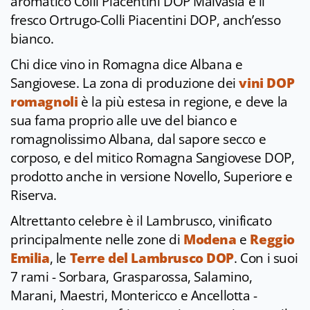
aromatico Colli Piacentini DOP Malvasia e il
fresco Ortrugo-Colli Piacentini DOP, anch’esso
bianco.
Chi dice vino in Romagna dice Albana e
Sangiovese. La
zona di produzione dei
vini DOP
romagnoli
è la più estesa in regione, e deve la
sua fama proprio alle uve del bianco e
romagnolissimo Albana, dal sapore secco e
corposo, e del mitico Romagna Sangiovese DOP,
prodotto anche in versione Novello, Superiore e
Riserva.
Altrettanto celebre è il Lambrusco, vinificato
principalmente nelle zone di
Modena
e
Reggio
Emilia
, le
Terre del Lambrusco DOP
. Con i suoi
7 rami - Sorbara, Grasparossa, Salamino,
Marani, Maestri, Montericco e Ancellotta -