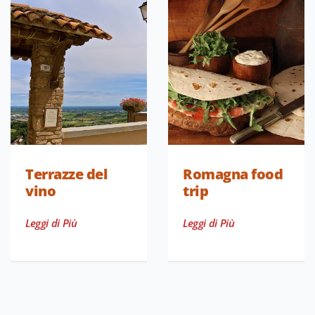
Terrazze del
Romagna food
vino
trip
Leggi di Più
Leggi di Più