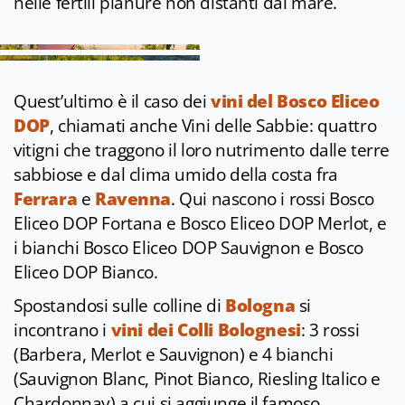
nelle fertili pianure non distanti dal mare.
Quest’ultimo è il caso dei
vini del Bosco Eliceo
DOP
, chiamati anche Vini delle Sabbie: quattro
vitigni che traggono il loro nutrimento dalle terre
sabbiose e dal clima umido della costa fra
Ferrara
e
Ravenna
. Qui nascono i rossi Bosco
Eliceo DOP Fortana e Bosco Eliceo DOP Merlot, e
i bianchi Bosco Eliceo DOP Sauvignon e Bosco
Eliceo DOP Bianco.
Spostandosi sulle colline di
Bologna
si
incontrano i
vini dei Colli Bolognesi
: 3 rossi
(Barbera, Merlot e Sauvignon) e 4 bianchi
(Sauvignon Blanc, Pinot Bianco, Riesling Italico e
Chardonnay) a cui si aggiunge il famoso