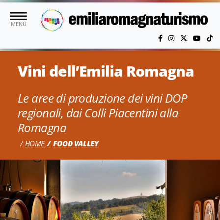
Vai al contenuto principale
MENU
Vini dell’Emilia Romagna
Le aree di produzione dei vini DOP
regionali, dai Colli Piacentini alla
Romagna
HOME
FOOD VALLEY