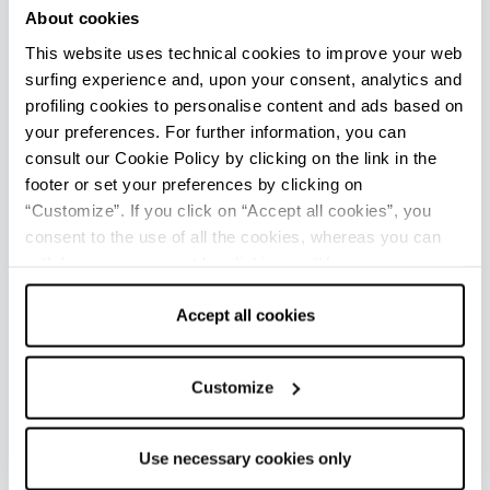
About cookies
TERRE DEL LAMBRUSCO DOP
This website uses technical cookies to improve your web
surfing experience and, upon your consent, analytics and
profiling cookies to personalise content and ads based on
your preferences. For further information, you can
consult our Cookie Policy by clicking on the link in the
footer or set your preferences by clicking on
“Customize”. If you click on “Accept all cookies”, you
consent to the use of all the cookies, whereas you can
withdraw your consent by clicking on “Use necessary
cookies only” and only the technical cookies for the
correct functioning of the website will be used.
Accept all cookies
Customize
COLLI BOLOGNESI, I VINI DOP
Use necessary cookies only
DELLE COLLINE DI BOLOGNA