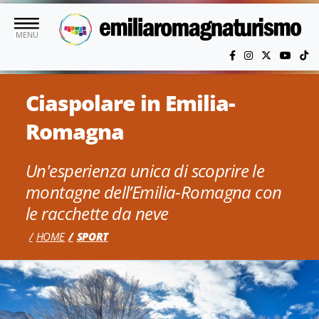
Vai al contenuto principale
MENU
Ciaspolare in Emilia-
Romagna
Un'esperienza unica di scoprire le
montagne dell’Emilia-Romagna con
le racchette da neve
HOME
SPORT