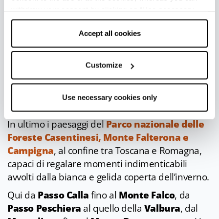
Altra meta importante è poi
Fanano
, dove tra
withdraw your consent by clicking on “Use necessary
valle di Ospitale e quella di Fellicarolo sono
cookies only” and only the technical cookies for the
correct functioning of the website will be used.
Accept all cookies
presenti
svariati itinerari
in cui cimentarsi,
guidati o in autonomia.
Più a sud
Lizzano in Belvedere
è la porta
Customize
dell'Appennino Bolognese e di tutto il
Parco
regionale del Corno alle Scale
con stupende
Use necessary cookies only
passeggiate invernali.
In ultimo i paesaggi del
Parco nazionale delle
Foreste Casentinesi, Monte Falterona e
Campigna
, al confine tra Toscana e Romagna,
capaci di regalare momenti indimenticabili
avvolti dalla bianca e gelida coperta dell’inverno.
Qui da
Passo Calla
fino al
Monte Falco
, da
Passo Peschiera
al quello della
Valbura
, dal