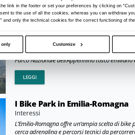
he link in the footer or set your preferences by clicking on “Cust
LUNGO IL SENTIERO SPALLANZANI: UN VIA
LEGGI
sent to the use of all the cookies, whereas you can withdraw yo
and only the technical cookies for the correct functioning of the
Villa Minozzo
Località
Il territorio comunale di Villa Minozzo, in alto
 only
Customize
compreso entro il crinale del monte Cusna e le va
Parco Nazionale dell’Appennino tosco emiliano e 
VILLA MINOZZO
LEGGI
I Bike Park in Emilia-Romagna
Interessi
L’Emilia-Romagna offre un’ampia scelta di bike 
cerca adrenalina e percorsi tecnici da percorrer