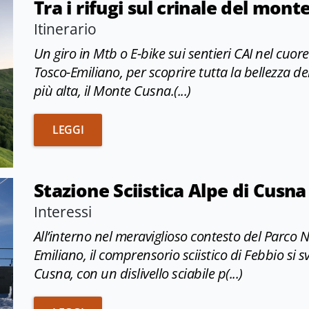
Tra i rifugi sul crinale del mon
Itinerario
Un giro in Mtb o E-bike sui sentieri CAI nel cuo
Tosco-Emiliano, per scoprire tutta la bellezza d
più alta, il Monte Cusna.(...)
TRA I RIFUGI SUL CRINALE DEL MONTE CUS
LEGGI
Stazione Sciistica Alpe di Cusna
Interessi
All’interno nel meraviglioso contesto del Parco
Emiliano, il comprensorio sciistico di Febbio si
Cusna, con un dislivello sciabile p(...)