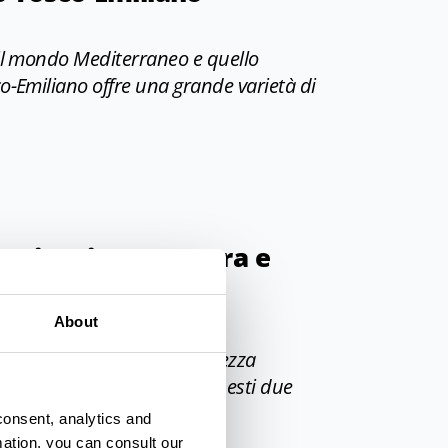
 il mondo Mediterraneo e quello
o-Emiliano offre una grande varietà di
O-EMILIANO
n viaggio tra natura e
About
turalistiche e la sua ricchezza
 un connubio perfetto tra questi due
consent, analytics and
mation, you can consult our