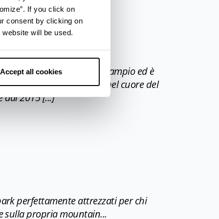
omize”. If you click on
GGIO TRA NATURA E CULTURA
ur consent by clicking on
 website will be used.
 Appennino reggiano, è molto ampio ed è
Accept all cookies
lli del Dolo e del Secchia, nel cuore del
dal 2015 [...]
park perfettamente attrezzati per chi
e sulla propria mountain...