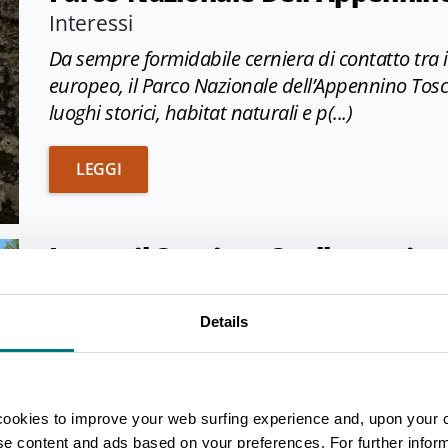
Interessi
Da sempre formidabile cerniera di contatto tra
europeo, il Parco Nazionale dell’Appennino Tosc
luoghi storici, habitat naturali e p(...)
PARCO NAZIONALE DELL’APPENNINO TOSC
LEGGI
Lungo il Sentiero Spallanzani: u
cultura
Itinerario
Details
L’Emilia-Romagna è famosa per le sua bellezze na
culturale e il Sentiero Spallanzani rappresenta
mondi affascinanti.
cookies to improve your web surfing experience and, upon your 
ise content and ads based on your preferences. For further infor